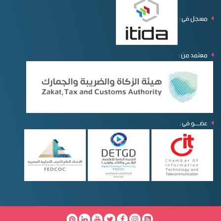
مسجل فى :
معتمد من :
عضـــــو فى :