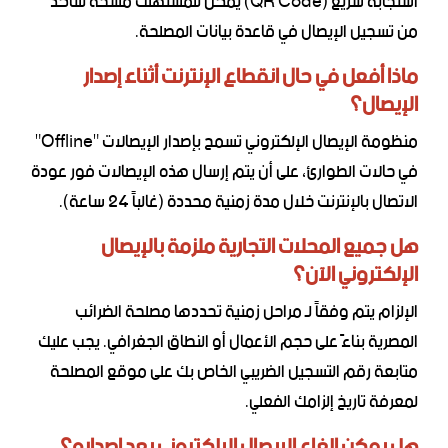
استجابة سريع (QR Code) يمكن للمستهلك مسحه للتأكد
من تسجيل الإيصال في قاعدة بيانات المصلحة.
ماذا أفعل في حال انقطاع الإنترنت أثناء إصدار
الإيصال؟
منظومة الإيصال الإلكتروني تسمح بإصدار الإيصالات "Offline"
في حالات الطوارئ، على أن يتم إرسال هذه الإيصالات فور عودة
الاتصال بالإنترنت خلال مدة زمنية محددة (غالباً 24 ساعة).
هل جميع المحلات التجارية ملزمة بالإيصال
الإلكتروني الآن؟
الإلزام يتم وفقاً لـ مراحل زمنية تحددها مصلحة الضرائب
المصرية بناءً على حجم الأعمال أو النطاق الجغرافي. يجب عليك
متابعة رقم التسجيل الضريبي الخاص بك على موقع المصلحة
لمعرفة تاريخ إلزامك الفعلي.
هل يمكن إلغاء الإيصال الإلكتروني بعد إصداره؟