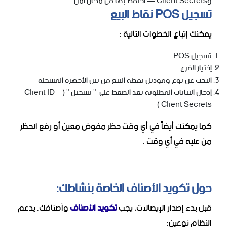
وClient Secrets — احتفظ بها في مكان آمن.
تسجيل POS نقاط البيع
يمكنك إتباع الخطوات التالية :
تسجيل POS
إختيار الفرع
البحث عن نوع وموديل نقطة البيع من بين الأجهزة المسجلة
إدخال البيانات المطلوبة بعد الضغط على " تسجيل " ( Client ID –
Client Secrets )
كما يمكنك أيضاً في أي وقت حظر مفوض معين أو رفع الحظر
من عليه في أي وقت .
حول تكويد الأصناف الخاصة بنشاطك:
قبل بدء إصدار الإيصالات، يجب
تكويد الأصناف
وأصنافك. يدعم
النظام نوعين: