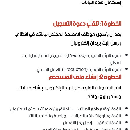
إستكمال هذه البيانات .
الخطوة 1: تلقّي دعوة التسجيل
بعد أن يُسجل موظف المصلحة المختص بياناتك في النظام،
يُرسل إليك بريدان إلكترونيان:
دعوة للبيئة التجريبية (Preprod): للتدريب والاختبار قبل البدء
الفعلي.
دعوة للبيئة الفعلية (Production): للعمل الرسمي.
الخطوة 2: إنشاء ملف المستخدم
اتبع التعليميات الواردة في البريد الإلكتروني لإنشاء حسابك،
وستمر بأربع نوافذ:
نافذة توقيع دافع الضرائب — التحقق من هويتك بالختم الإلكتروني
نافذة معلومات دافع الضرائب — مراجعة وتأكيد بياناتك
نافذة التحقق — إدخال رمز التفعيل
نافذة دعوة المسؤول — تحديد صلاحيات المدير