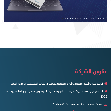
عناوين الشركة
المنوفية , شبين الكوم , شارع محمود شاهين , نقابة التطبيقيين , الدور الثالث
القاهره , مدينه نصر , ٦ سمير عبد الرؤوف ، امتداد مكرم عبيد , الدور العاشر , وحدة
1002
Sales@pioneers-Solutions.com