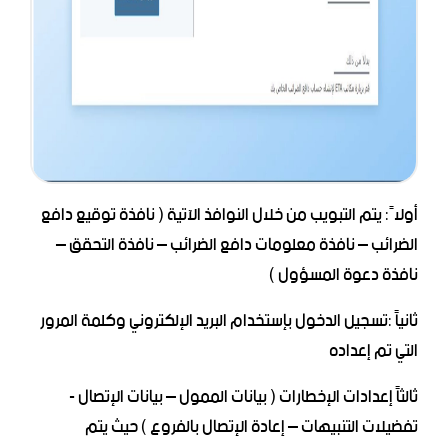
أولاً: يتم التبويب من خلال النوافذ الآتية ( نافذة توقيع دافع
الضرائب – نافذة معلومات دافع الضرائب – نافذة التحقق –
نافذة دعوة المسؤول )
ثانياً :تسجيل الدخول بإستخدام البريد الإلكتروني وكلمة المرور
التي تم إعداده
ثالثاً إعدادات الإخطارات ( بيانات الممول – بيانات الإتصال -
تفضيلات التنبيهات – إعادة الإتصال بالفروع ) حيث يتم