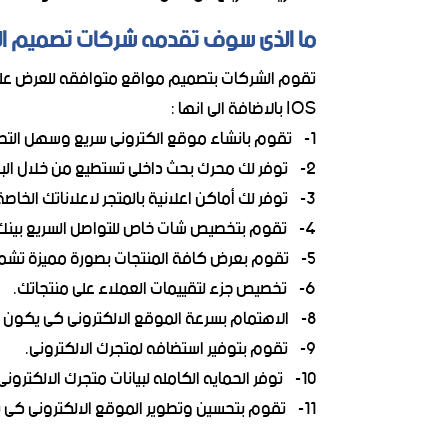
ما الذى سوف تقدمه شركات تصميم الم
تقوم الشركات بتصميم مواقع متوافقه للعرض على جم
IOS بالاضافة الى انها :
1- تقوم بانشاء موقع الكترونى سريع وسهل التصفح حتى لا يشعر العميل بالملل.
2- توفر لك محرك بحث داخلى تستطيع من خلال البحث بالسعر والقسم او المنتج....وهكذا.
3- توفر لك أماكن اعلانية بالمتجر لاعلاناتك الخاصة او لاعلانات شركات اخرى تقوم باستضافتها على موقعك.
4- تقوم بتخصيص شات خاص للتواصل السريع بينك وبين عملاءك.
5- تقوم بعرض كافة المنتجات بصورة مميزة تشمل التاريخ وعنوان وقسم المنتج.
6- تخصيص جزء لتقييمات العملاء على منتجاتك.
8- الاهتمام بسرعة الموقع الالكترونى كى يكون متوافق مع محركات البحث.
9- تقوم بتوفير استضافه لمتجرك الالكترونى.
10- توفر الحمايه الكامله لبيانات متجرك الالكترونى.
11- تقوم بتحسين وتطوير الموقع الالكترونى كى يكون صدقا لمحركات البحث لتساعده فى الظهور ضمن النتائج الاولى لمحركات البحث.