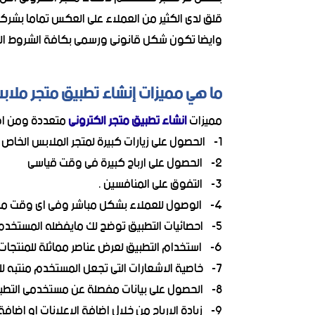
قلق لدى الكثير من العملاء على العكس تماما بش
وايضا تكون شكل قانونى ورسمى بكافة الشروط الج
ما هي مميزات إنشاء تطبيق متجر ملاب
مميزات
انشاء تطبيق متجر الكترونى
متعددة ومن اه
1- الحصول على زيارات كبيرة لمتجر الملابس الخاص بك
2- الحصول على ارباح كبيرة فى وقت قياسى
3- التفوق على المنافسين .
4- الوصول للعملاء بشكل مباشر وفى اى وقت من اليوم
5- احصائيات التطبيق توضح لك مايفضله المستخدم و العناصر الاكثر مبيعا
6- استخدام التطبيق لعرض عناصر مماثلة للمنتجات التى يبحث عنها المشترى مما يزيد من احتمالية الشراء
7- خاصية الاشعارات التى تجعل المستخدم منتبه للتطبيق بصفة مستمره ومتابع لاحدث اشعارات فى التطبيق
8- الحصول على بيانات مفصلة عن مستخدمى التطبيق مما يساعدك فى معرفة المناطق الجغرافية الاكثر ربحا التى يمكنك استهدافها .
9- زيادة الارباح من خلال اضافة الاعلانات او اضافة مميزات اخرى فى التطبيق مقابل المال .