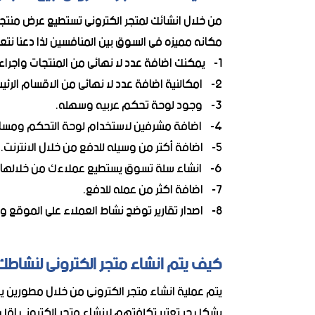
من خلال انشائك لمتجر الكترونى تستطيع عرض من
مكانه مميزه فى السوق بين المنافسين لذا دعنا نت
1- يمكنك اضافة عدد لا نهائى من المنتجات واجراء عمليات الاضافه والحذف والتعديل عليها من خلال لوحة التحكم.
2- امكالنية اضافة عدد لا نهائى من الاقسام الرئيسيه والفرعيه لمتجرك الالكترونى.
3- وجود لوحة تحكم عربيه وسهله.
4- اضافة مشرفين لاستخدام لوحة التحكم ومساعدتك فى ادارة متجرك الالكترونى.
5- اضافة أكتر من وسيله للدفع من خلال الانترنت.
6- انشاء سلة تسوق يستطيع عملاءك من خلالها اضافة جميع مشتراواتهم التى يريدون شرائها حاليا او شرائها لاحقا.
7- اضافة اكثر من عمله للدفع.
8- اصدار تقارير توضح نشاط العملاء على الموقع والذى يفضلونه.
كيف يتم انشاء متجر الكترونى لنشاطك (
يتم عملية انشاء متجر الكترونى من خلال مطورين يعملون عن بعد ( ers
بشكل حر تعتبر تكلفتهم لانشاء متجر الكترونى اقل 