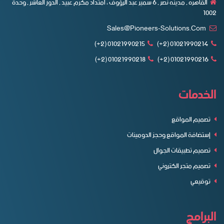
القاهره , مدينه نصر , ٦ سمير عبد الرؤوف ، امتداد مكرم عبيد , الدور العاشر , وحدة
1002
Sales@pioneers-Solutions.com
01021990215 (2+)
01021990214 (2+)
01021990218 (2+)
01021990216 (2+)
الخدمات
تصميم المواقع
إستضافة المواقع وحجز الدومينات
تصميم تطبيقات الجوال
تصميم متجر الكتروني
توقيعي
البرامج