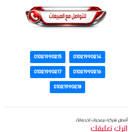
01021990215
01021990214
01021990217
01021990216
01021990218
أفضل شركة برمجيات لخدماتك
اترك تعليقك