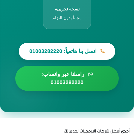
نسخة تجريبية
مجاناً بدون التزام
اتصل بنا هاتفياً: 01003282220
راسلنا عبر واتساب:
01003282220
أحدى أفضل شركات البرمجيات لخدماتك