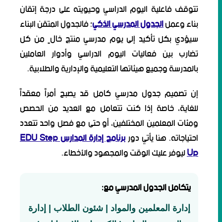
تتوقف فاعلية اليوم الدراسي وحيويته على درجة إتقان
بناء وعمل
الجدول المدرسي الذكي
؛ فالجدول المتقن البناء
سيؤدي بكل تأكيد إلى يوم مدرسي منتج خالٍ من كل
تضارب بين فعاليات اليوم الدراسي وأدوار العاملين
بالمدرسة وجميع هيئاتها التعليمية والإدارية والطلابية.
إن تصميم جدول مدرسي كامل قد يصبح أمراً معقداً
للغاية، خاصة إذا كنت تتعامل مع العديد من الحصص
ومئات المعلمين المختلفين، أو حتى مع فصل واحد تتعدد
احتياجاته. هنا يأتي دور
برنامج إدارة المدارس EDU Step
Up
ليوفر عليك الوقت والمجهود والأخطاء.
يتكامل الجدول المدرسي مع:
إدارة المعلمين والمواد | شئون الطلاب | إدارة