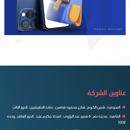
عناوين الشركة
المنوفية , شبين الكوم , شارع محمود شاهين , نقابة التطبيقيين , الدور الثالث
القاهره , مدينه نصر , ٦ سمير عبد الرؤوف ، امتداد مكرم عبيد , الدور العاشر , وحدة
1002