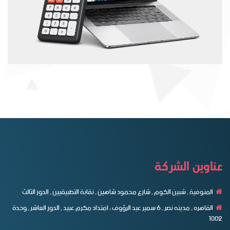
عناوين الشركة
المنوفية , شبين الكوم , شارع محمود شاهين , نقابة التطبيقيين , الدور الثالث
القاهره , مدينه نصر , ٦ سمير عبد الرؤوف ، امتداد مكرم عبيد , الدور العاشر , وحدة
1002