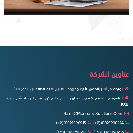
عناوين الشركة
المنوفية , شبين الكوم , شارع محمود شاهين , نقابة التطبيقيين , الدور الثالث
القاهره , مدينه نصر , ٦ سمير عبد الرؤوف ، امتداد مكرم عبيد , الدور العاشر , وحدة
1002
Sales@pioneers-Solutions.com
01021990215 (2+)
01021990214 (2+)
01021990218 (2+)
01021990216 (2+)