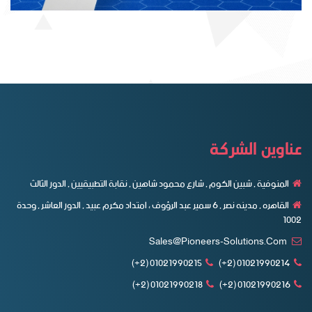
عناوين الشركة
المنوفية , شبين الكوم , شارع محمود شاهين , نقابة التطبيقيين , الدور الثالث
القاهره , مدينه نصر , ٦ سمير عبد الرؤوف ، امتداد مكرم عبيد , الدور العاشر , وحدة
1002
Sales@pioneers-Solutions.com
01021990215 (2+)
01021990214 (2+)
01021990218 (2+)
01021990216 (2+)