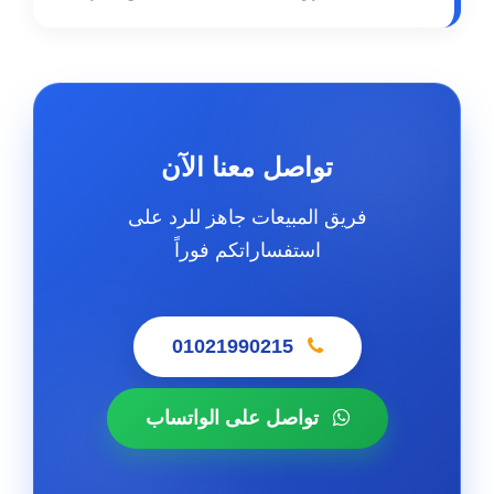
تواصل معنا الآن
فريق المبيعات جاهز للرد على
استفساراتكم فوراً
01021990215
تواصل على الواتساب