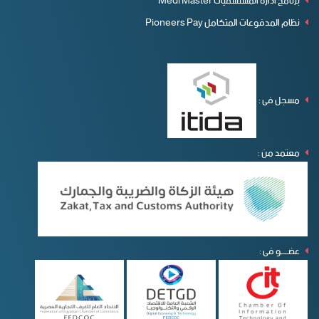
برنامج ادارة المستشفيات Medi Master
نظام المدفوعات المتكامل Pioneers Pay
مسجل فى :
معتمد من :
عضـــــو فى :