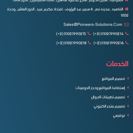
المنوفية , شبين الكوم , شارع محمود شاهين , نقابة التطبيقيين , الدور الثالث
القاهره , مدينه نصر , ٦ سمير عبد الرؤوف ، امتداد مكرم عبيد , الدور العاشر , وحدة
1002
Sales@pioneers-Solutions.com
01021990215 (2+)
01021990214 (2+)
01021990218 (2+)
01021990216 (2+)
الخدمات
تصميم المواقع
إستضافة المواقع وحجز الدومينات
تصميم تطبيقات الجوال
تصميم متجر الكتروني
توقيعي