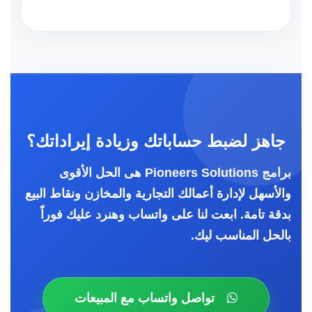
جاهز لضبط حساباتك وزيادة إيراداتك؟
برامج
Pioneers Solutions
هى الحل الأقوى
والأسهل لإدارة أعمالك التجارية والمخازن ونقاط البيع
بدقة تامة. ابعت لنا على واتساب وهنرد عليك فوراً
بالحل المناسب ليك.
تواصل واتساب مع المبيعات