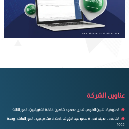
عناوين الشركة
المنوفية , شبين الكوم , شارع محمود شاهين , نقابة التطبيقيين , الدور الثالث
القاهره , مدينه نصر , ٦ سمير عبد الرؤوف ، امتداد مكرم عبيد , الدور العاشر , وحدة
1002