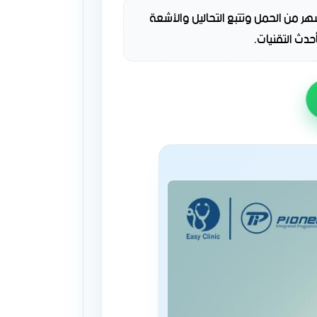
حث عن برنامج لإدارة عيادتك بكفاءة عالية؟ هل تريد متابعة المرضى خلال 9 أشهر من الحمل وتتبع التحاليل والأشعة
أحدث التقنيات.